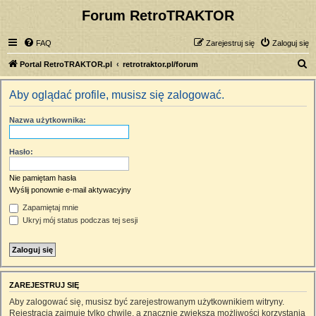
Forum RetroTRAKTOR
FAQ
Zarejestruj się
Zaloguj się
S
Portal RetroTRAKTOR.pl
retrotraktor.pl/forum
z
Aby oglądać profile, musisz się zalogować.
u
k
Nazwa użytkownika:
a
j
Hasło:
Nie pamiętam hasła
Wyślij ponownie e-mail aktywacyjny
Zapamiętaj mnie
Ukryj mój status podczas tej sesji
ZAREJESTRUJ SIĘ
Aby zalogować się, musisz być zarejestrowanym użytkownikiem witryny.
Rejestracja zajmuje tylko chwilę, a znacznie zwiększa możliwości korzystania