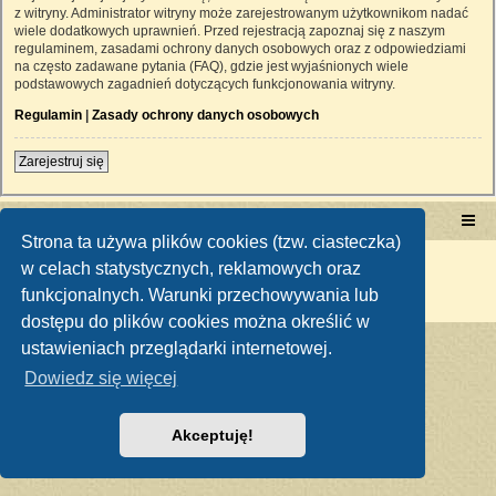
z witryny. Administrator witryny może zarejestrowanym użytkownikom nadać
wiele dodatkowych uprawnień. Przed rejestracją zapoznaj się z naszym
regulaminem, zasadami ochrony danych osobowych oraz z odpowiedziami
na często zadawane pytania (FAQ), gdzie jest wyjaśnionych wiele
podstawowych zagadnień dotyczących funkcjonowania witryny.
Regulamin
|
Zasady ochrony danych osobowych
Zarejestruj się
Portal RetroTRAKTOR.pl
retrotraktor.pl/forum
Strona ta używa plików cookies (tzw. ciasteczka)
Technologię dostarcza
phpBB
® Forum Software © phpBB Limited
w celach statystycznych, reklamowych oraz
Polski pakiet językowy dostarcza
phpBB.pl
funkcjonalnych. Warunki przechowywania lub
Zasady ochrony danych osobowych
|
Regulamin
dostępu do plików cookies można określić w
ustawieniach przeglądarki internetowej.
Dowiedz się więcej
Akceptuję!