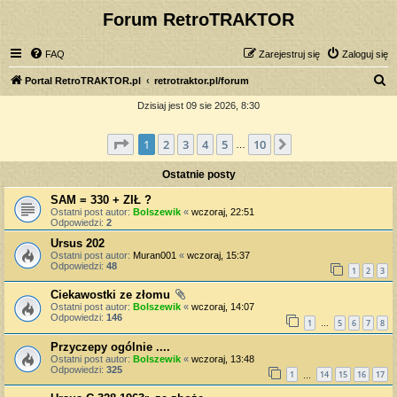
Forum RetroTRAKTOR
FAQ
Zarejestruj się
Zaloguj się
S
Portal RetroTRAKTOR.pl
retrotraktor.pl/forum
z
Dzisiaj jest 09 sie 2026, 8:30
u
Strona
1
z
10
1
2
3
4
5
10
Następna
k
…
a
Ostatnie posty
j
SAM = 330 + ZIŁ ?
Ostatni post autor:
Bolszewik
«
wczoraj, 22:51
Odpowiedzi:
2
Ursus 202
Ostatni post autor:
Muran001
«
wczoraj, 15:37
Odpowiedzi:
48
1
2
3
Ciekawostki ze złomu
Ostatni post autor:
Bolszewik
«
wczoraj, 14:07
Odpowiedzi:
146
1
5
6
7
8
…
Przyczepy ogólnie ....
Ostatni post autor:
Bolszewik
«
wczoraj, 13:48
Odpowiedzi:
325
1
14
15
16
17
…