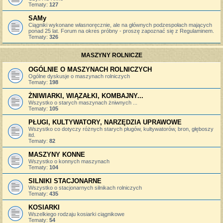
Tematy:
127
SAMy
Ciągniki wykonane własnoręcznie, ale na głównych podzespołach mających
ponad 25 lat. Forum na okres próbny - proszę zapoznać się z Regulaminem.
Tematy:
326
MASZYNY ROLNICZE
OGÓLNIE O MASZYNACH ROLNICZYCH
Ogólne dyskusje o maszynach rolniczych
Tematy:
198
ŻNIWIARKI, WIĄZAŁKI, KOMBAJNY...
Wszystko o starych maszynach żniwnych ...
Tematy:
105
PŁUGI, KULTYWATORY, NARZĘDZIA UPRAWOWE
Wszystko co dotyczy różnych starych pługów, kultywatorów, bron, głęboszy
itd.
Tematy:
82
MASZYNY KONNE
Wszystko o konnych maszynach
Tematy:
104
SILNIKI STACJONARNE
Wszystko o stacjonarnych silnikach rolniczych
Tematy:
435
KOSIARKI
Wszelkiego rodzaju kosiarki ciągnikowe
Tematy:
54