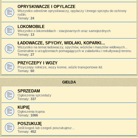
OPRYSKIWACZE I OPYLACZE
Wszystko odnośnie opryskiwaczy, opylaczy i innego sprzętu do ochrony
roślin.
Tematy:
24
LOKOMOBILE
Wszystko o lokomobilach - stacjonarnych oraz samojezdnych
Tematy:
13
ŁADOWACZE, SPYCHY, WIDLAKI, KOPARKI...
Wszystko na temat ładowaczy, spychów, wózków i masztów widłowych...
Generalnie o urządzeniach pomagających w załadunku i rekultywacji terenu.
Tematy:
27
PRZYCZEPY I WOZY
Przyczepy rolnicze, wozy konne, wózki transportowe itd.
Tematy:
60
GIEŁDA
SPRZEDAM
Ogłoszenia sprzedaży
Tematy:
337
KUPIĘ
Ogłoszenia kupna
Tematy:
1066
POSZUKUJĘ
Jeśli kogoś lub czegoś poszukujesz...
Tematy:
452