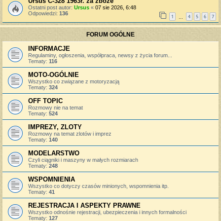
Ursus C-328 1963r. za zboże
Ostatni post autor:
Ursus
«
07 sie 2026, 6:48
Odpowiedzi:
136
1
4
5
6
7
…
FORUM OGÓLNE
INFORMACJE
Regulaminy, ogłoszenia, współpraca, newsy z życia forum...
Tematy:
116
MOTO-OGÓLNIE
Wszystko co związane z motoryzacją
Tematy:
324
OFF TOPIC
Rozmowy nie na temat
Tematy:
524
IMPREZY, ZLOTY
Rozmowy na temat zlotów i imprez
Tematy:
140
MODELARSTWO
Czyli ciągniki i maszyny w małych rozmiarach
Tematy:
248
WSPOMNIENIA
Wszystko co dotyczy czasów minionych, wspomnienia itp.
Tematy:
41
REJESTRACJA I ASPEKTY PRAWNE
Wszystko odnośnie rejestracji, ubezpieczenia i innych formalności
Tematy:
127