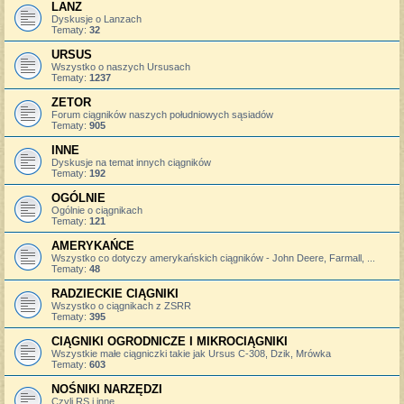
LANZ
Dyskusje o Lanzach
Tematy:
32
URSUS
Wszystko o naszych Ursusach
Tematy:
1237
ZETOR
Forum ciągników naszych południowych sąsiadów
Tematy:
905
INNE
Dyskusje na temat innych ciągników
Tematy:
192
OGÓLNIE
Ogólnie o ciągnikach
Tematy:
121
AMERYKAŃCE
Wszystko co dotyczy amerykańskich ciągników - John Deere, Farmall, ...
Tematy:
48
RADZIECKIE CIĄGNIKI
Wszystko o ciągnikach z ZSRR
Tematy:
395
CIĄGNIKI OGRODNICZE I MIKROCIĄGNIKI
Wszystkie małe ciągniczki takie jak Ursus C-308, Dzik, Mrówka
Tematy:
603
NOŚNIKI NARZĘDZI
Czyli RS i inne