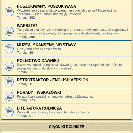
POSZUKIWANY, POSZUKIWANA
Widziałeś jakąś starą nieużywaną maszynę lub traktor? Może jest na
sprzedaż?? Pisz - może uda się ją uratować
Tematy:
302
WARSZTAT
Tutaj relacjonujemy tylko przebieg prac restauracyjnych naszych ciągników i
maszyn, a wszelkie porady itd. opisujemy w dziale Porady i wskazówki
Tematy:
398
MUZEA, SKANSENY, WYSTAWY...
Opisy muzeów, skansenów itd.
Tematy:
39
ROLNICTWO DAWNIEJ
Rozmowy ogólnie o rolnictwie dawniej, ale także o urządzeniach, które nie
pasują do innych działów - np. wiatraki.
Tematy:
21
RETROTRAKTOR - ENGLISH VERSION
Tematy:
11
PORADY I WSKAZÓWKI
Porady i wskazówki remontowe, adresy sklepów, itp.
Tematy:
773
LITERATURA ROLNICZA
Wszystko co dotyczy książek o tematyce rolniczej.
Tematy:
91
CIĄGNIKI ROLNICZE