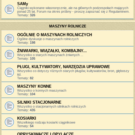
SAMy
Ciągniki wykonane własnoręcznie, ale na głównych podzespołach mających
ponad 25 lat. Forum na okres próbny - proszę zapoznać się z Regulaminem.
Tematy:
326
MASZYNY ROLNICZE
OGÓLNIE O MASZYNACH ROLNICZYCH
Ogólne dyskusje o maszynach rolniczych
Tematy:
198
ŻNIWIARKI, WIĄZAŁKI, KOMBAJNY...
Wszystko o starych maszynach żniwnych ...
Tematy:
105
PŁUGI, KULTYWATORY, NARZĘDZIA UPRAWOWE
Wszystko co dotyczy różnych starych pługów, kultywatorów, bron, głęboszy
itd.
Tematy:
82
MASZYNY KONNE
Wszystko o konnych maszynach
Tematy:
104
SILNIKI STACJONARNE
Wszystko o stacjonarnych silnikach rolniczych
Tematy:
435
KOSIARKI
Wszelkiego rodzaju kosiarki ciągnikowe
Tematy:
54
OPRYSKIWACZE I OPYLACZE