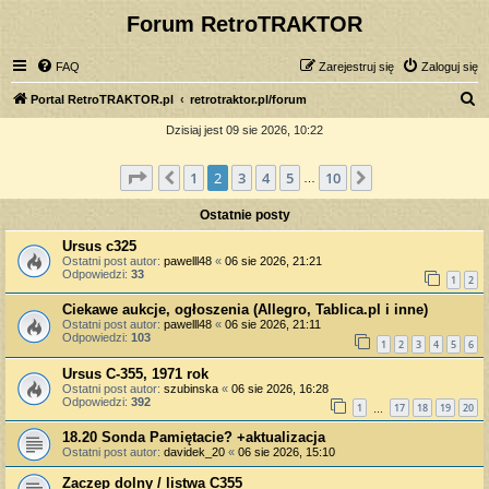
Forum RetroTRAKTOR
FAQ
Zarejestruj się
Zaloguj się
S
Portal RetroTRAKTOR.pl
retrotraktor.pl/forum
z
Dzisiaj jest 09 sie 2026, 10:22
u
Strona
2
z
10
1
2
3
4
5
10
Poprzednia
Następna
k
…
a
Ostatnie posty
j
Ursus c325
Ostatni post autor:
pawelll48
«
06 sie 2026, 21:21
Odpowiedzi:
33
1
2
Ciekawe aukcje, ogłoszenia (Allegro, Tablica.pl i inne)
Ostatni post autor:
pawelll48
«
06 sie 2026, 21:11
Odpowiedzi:
103
1
2
3
4
5
6
Ursus C-355, 1971 rok
Ostatni post autor:
szubinska
«
06 sie 2026, 16:28
Odpowiedzi:
392
1
17
18
19
20
…
18.20 Sonda Pamiętacie? +aktualizacja
Ostatni post autor:
davidek_20
«
06 sie 2026, 15:10
Zaczep dolny / listwa C355