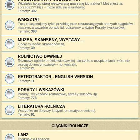
Widziałeś jakąś starą nieużywaną maszynę lub traktor? Może jest na
sprzedaż?? Pisz - może uda się ją uratować
Tematy:
302
WARSZTAT
Tutaj relacjonujemy tylko przebieg prac restauracyjnych naszych ciągników i
maszyn, a wszelkie porady itd. opisujemy w dziale Porady i wskazówki
Tematy:
398
MUZEA, SKANSENY, WYSTAWY...
Opisy muzeów, skansenów itd.
Tematy:
39
ROLNICTWO DAWNIEJ
Rozmowy ogólnie o rolnictwie dawniej, ale także o urządzeniach, które nie
pasują do innych działów - np. wiatraki.
Tematy:
21
RETROTRAKTOR - ENGLISH VERSION
Tematy:
11
PORADY I WSKAZÓWKI
Porady i wskazówki remontowe, adresy sklepów, itp.
Tematy:
773
LITERATURA ROLNICZA
Wszystko co dotyczy książek o tematyce rolniczej.
Tematy:
91
CIĄGNIKI ROLNICZE
LANZ
Dyskusje o Lanzach