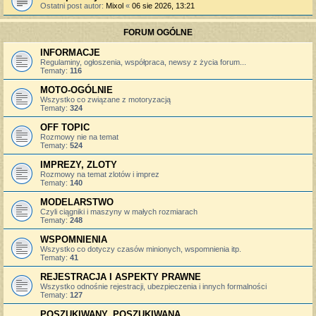
Ostatni post autor:
Mixol
«
06 sie 2026, 13:21
FORUM OGÓLNE
INFORMACJE
Regulaminy, ogłoszenia, współpraca, newsy z życia forum...
Tematy:
116
MOTO-OGÓLNIE
Wszystko co związane z motoryzacją
Tematy:
324
OFF TOPIC
Rozmowy nie na temat
Tematy:
524
IMPREZY, ZLOTY
Rozmowy na temat zlotów i imprez
Tematy:
140
MODELARSTWO
Czyli ciągniki i maszyny w małych rozmiarach
Tematy:
248
WSPOMNIENIA
Wszystko co dotyczy czasów minionych, wspomnienia itp.
Tematy:
41
REJESTRACJA I ASPEKTY PRAWNE
Wszystko odnośnie rejestracji, ubezpieczenia i innych formalności
Tematy:
127
POSZUKIWANY, POSZUKIWANA