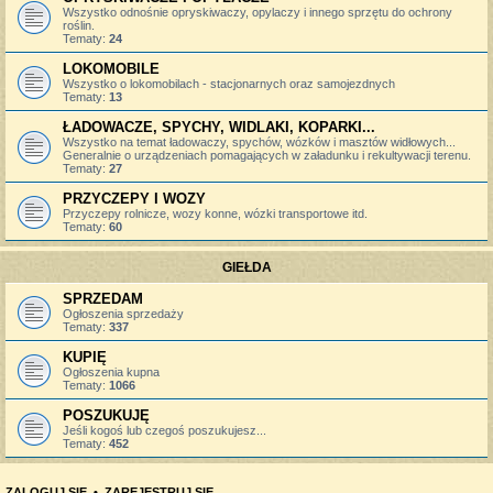
Wszystko odnośnie opryskiwaczy, opylaczy i innego sprzętu do ochrony
roślin.
Tematy:
24
LOKOMOBILE
Wszystko o lokomobilach - stacjonarnych oraz samojezdnych
Tematy:
13
ŁADOWACZE, SPYCHY, WIDLAKI, KOPARKI...
Wszystko na temat ładowaczy, spychów, wózków i masztów widłowych...
Generalnie o urządzeniach pomagających w załadunku i rekultywacji terenu.
Tematy:
27
PRZYCZEPY I WOZY
Przyczepy rolnicze, wozy konne, wózki transportowe itd.
Tematy:
60
GIEŁDA
SPRZEDAM
Ogłoszenia sprzedaży
Tematy:
337
KUPIĘ
Ogłoszenia kupna
Tematy:
1066
POSZUKUJĘ
Jeśli kogoś lub czegoś poszukujesz...
Tematy:
452
ZALOGUJ SIĘ
•
ZAREJESTRUJ SIĘ