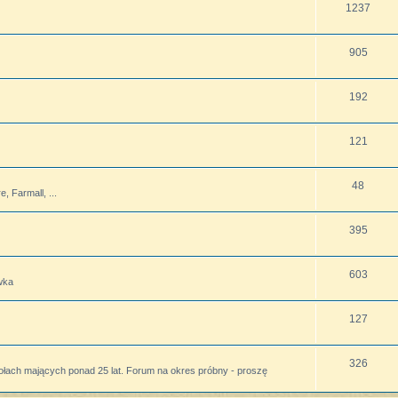
1237
905
192
121
48
 Farmall, ...
395
603
wka
127
326
ołach mających ponad 25 lat. Forum na okres próbny - proszę