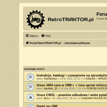
For
Forum Mi
Więcej…
FAQ
Portal RetroTRAKTOR.pl
retrotraktor.pl/forum
OSTATNIE POSTY
Instrukcje, katalogi i czasopisma na sprzedaż
autor:
PanSimono
» 20 lis 2025, 21:24 » w
GIEŁDA
»
SPRZ
Ursus 1604 cena w 1980 r. + inny sprzęt rolnicz
autor:
davidek_20
» 24 cze 2026, 7:19 » w
FORUM OGÓLN
Ursus C4011 – powolna odbudowa i wiele pytań
autor:
Boru
» 10 maja 2026, 18:32 » w
CIĄGNIKI ROLNICZE
Garaż na c360