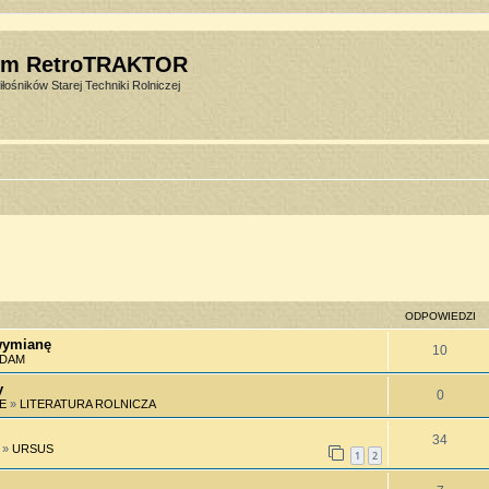
um RetroTRAKTOR
łośników Starej Techniki Rolniczej
ODPOWIEDZI
/wymianę
10
EDAM
y
0
E
»
LITERATURA ROLNICZA
34
»
URSUS
1
2