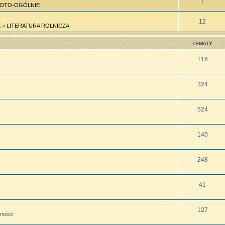
7
OTO-OGÓLNIE
12
E
»
LITERATURA ROLNICZA
TEMATY
116
324
524
140
248
41
127
lności