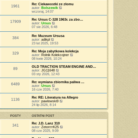
s
z
n
l
w
Re: Ciekawostki ze złomu
t
y
o
1961
n
i
W
autor:
Bolszewik
p
w
a
e
y
wczoraj, 14:07
o
s
j
t
ś
s
z
n
l
w
Re: Ursus C-328 1963r. za zbo…
t
y
o
17909
n
i
W
autor:
Ursus
p
w
a
e
y
07 sie 2026, 6:48
o
s
j
t
ś
s
z
n
l
w
t
Re: Muzeum Ursusa
y
o
n
384
i
W
autor:
adikpl
p
w
a
e
y
23 lut 2025, 19:53
o
s
j
t
ś
s
z
n
l
w
t
Re: Moja zabytkowa kolekcja
y
o
n
329
i
W
autor:
Rolnik Kolekcojner
p
w
a
e
y
08 kwie 2026, 10:24
o
s
j
t
ś
s
z
n
l
w
t
OLD TRACTION STEAM ENGINE AND…
y
o
89
n
i
W
autor:
JG11648
p
w
a
e
y
03 sty 2026, 12:43
o
s
j
t
ś
s
z
n
l
w
t
Re: wymiana zbiornika paliwa …
y
o
6489
n
i
W
autor:
Ursus
p
w
a
e
y
16 cze 2026, 7:40
o
s
j
t
ś
s
z
n
l
w
t
Re: RE: Literatura na Allegro
y
o
1136
n
i
W
autor:
pawlowski9
p
w
a
e
y
24 lip 2026, 8:14
o
s
j
t
ś
s
z
n
l
w
t
y
o
n
i
POSTY
OSTATNI POST
p
w
a
e
o
s
j
t
Re: J.D. Lanz 310
s
341
z
n
l
W
autor:
ZetorrrrK25
t
y
o
n
y
08 cze 2025, 9:09
p
w
a
ś
o
s
j
w