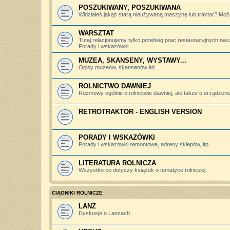
POSZUKIWANY, POSZUKIWANA
Widziałeś jakąś starą nieużywaną maszynę lub traktor? Może
WARSZTAT
Tutaj relacjonujemy tylko przebieg prac restauracyjnych nas
Porady i wskazówki
MUZEA, SKANSENY, WYSTAWY...
Opisy muzeów, skansenów itd.
ROLNICTWO DAWNIEJ
Rozmowy ogólnie o rolnictwie dawniej, ale także o urządzeniac
RETROTRAKTOR - ENGLISH VERSION
PORADY I WSKAZÓWKI
Porady i wskazówki remontowe, adresy sklepów, itp.
LITERATURA ROLNICZA
Wszystko co dotyczy książek o tematyce rolniczej.
CIĄGNIKI ROLNICZE
LANZ
Dyskusje o Lanzach