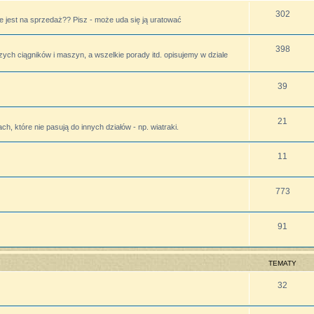
302
 jest na sprzedaż?? Pisz - może uda się ją uratować
398
zych ciągników i maszyn, a wszelkie porady itd. opisujemy w dziale
39
21
h, które nie pasują do innych działów - np. wiatraki.
11
773
91
TEMATY
32