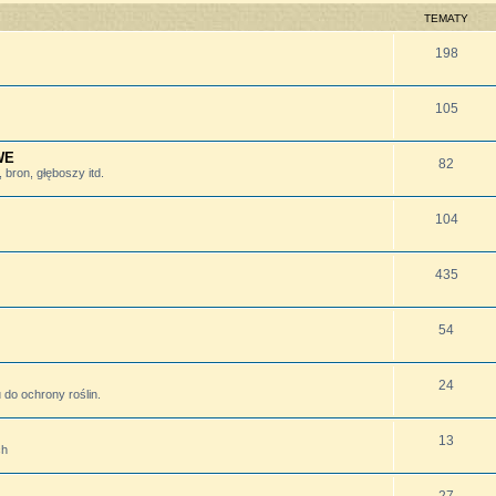
TEMATY
198
105
WE
82
bron, głęboszy itd.
104
435
54
24
do ochrony roślin.
13
ch
27