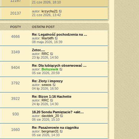
12167
21 cze 2026, 18:10
autor:
krzychu21
20137
21 cze 2026, 13:42
POSTY
OSTATNI POST
Re: Legalność pochodzenia na …
4666
W
autor:
Marbitfh
y
08 maja 2026, 16:39
ś
w
Zetor.....
3349
i
W
autor:
RRC
e
y
23 lip 2026, 14:50
t
ś
l
w
Re: Dla lubiących obserwować …
9404
n
i
W
autor:
Bolszewik
a
e
y
05 sie 2026, 20:59
j
t
ś
n
l
w
Re: Zloty i imprezy
o
3792
n
i
W
autor:
sewos
w
a
e
y
04 lip 2026, 16:50
s
j
t
ś
z
n
l
w
Re: Bizon 1:16 Hachette
y
o
3922
n
i
W
autor:
RRC
p
w
a
e
y
24 lip 2026, 14:30
o
s
j
t
ś
s
z
n
l
w
18.20 Sonda Pamiętacie? +akt…
t
y
o
930
n
i
W
autor:
davidek_20
p
w
a
e
y
06 sie 2026, 15:10
o
s
j
t
ś
s
z
n
l
w
Re: Pasażerowie na ciągniku
t
y
o
1660
n
i
W
autor:
bergman31
p
w
a
e
y
05 sie 2026, 14:33
o
s
j
t
ś