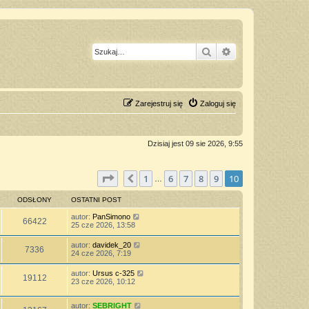
Szukaj
Wyszukiwanie z
Zarejestruj się
Zaloguj się
Dzisiaj jest 09 sie 2026, 9:55
Strona
10
z
10
1
6
7
8
9
10
Poprzednia
…
ODSŁONY
OSTATNI POST
autor:
PanSimono
66422
25 cze 2026, 13:58
autor:
davidek_20
7336
24 cze 2026, 7:19
autor:
Ursus c-325
19112
23 cze 2026, 10:12
autor:
SEBRIGHT