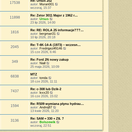
Re: Ursus 202
s
17538
z
n
i
W
autor:
Muran001
t
y
o
e
y
wczoraj, 15:37
p
w
t
ś
o
s
l
w
Re: Zetor 3011 Major z 1962 r…
s
11898
z
n
i
W
autor:
Ursus
t
y
a
e
y
23 lip 2026, 14:00
p
j
t
ś
o
n
l
w
Re: RE: ROLA 25 informacje???…
s
o
1816
n
i
W
autor:
bergman31
t
w
a
e
y
10 lip 2026, 20:18
s
j
t
ś
z
n
l
w
Re: T-4K-14-A (1973) – wczesn…
y
o
2045
n
i
W
autor:
Fredrigez#9146
p
w
a
e
y
15 cze 2026, 6:46
o
s
j
t
ś
s
z
n
l
w
Re: Ford 2N nowy zakup
t
y
o
349
n
i
W
autor:
Niall
p
w
a
e
y
25 maja 2026, 10:09
o
s
j
t
ś
s
z
n
l
w
MTZ
t
y
o
6838
n
i
W
autor:
tonda
p
w
a
e
y
18 cze 2026, 11:11
o
s
j
t
ś
s
z
n
l
w
Re: c-308 lub Dzik-2
t
y
o
7437
n
i
W
autor:
lxxx20
p
w
a
e
y
16 cze 2026, 15:02
o
s
j
t
ś
s
z
n
l
w
Re: RS09 wymiana płynu hydrau…
t
y
o
1594
n
i
W
autor:
Andrej87
p
w
a
e
y
13 kwie 2026, 11:20
o
s
j
t
ś
s
z
n
l
w
Re: SAM = 330 + ZIŁ ?
t
y
o
3136
n
i
W
autor:
Bolszewik
p
w
a
e
y
wczoraj, 22:51
o
s
j
t
ś
s
z
n
l