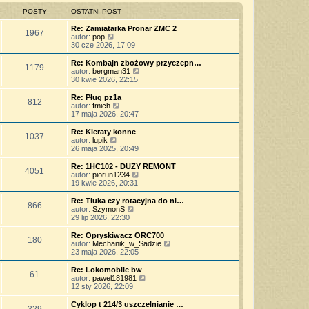
w
t
y
o
n
i
POSTY
OSTATNI POST
p
w
a
e
o
s
j
t
Re: Zamiatarka Pronar ZMC 2
s
z
1967
n
l
W
autor:
pop
t
y
o
n
y
30 cze 2026, 17:09
p
w
a
ś
o
s
j
w
Re: Kombajn zbożowy przyczepn…
s
z
1179
n
i
W
autor:
bergman31
t
y
o
e
y
30 kwie 2026, 22:15
p
w
t
ś
o
s
l
w
Re: Pług pz1a
s
z
812
n
i
W
autor:
fmich
t
y
a
e
y
17 maja 2026, 20:47
p
j
t
ś
o
n
l
w
Re: Kieraty konne
s
o
1037
n
i
W
autor:
lupik
t
w
a
e
y
26 maja 2025, 20:49
s
j
t
ś
z
n
l
w
Re: 1HC102 - DUZY REMONT
y
o
4051
n
i
W
autor:
piorun1234
p
w
a
e
y
19 kwie 2026, 20:31
o
s
j
t
ś
s
z
n
l
w
Re: Tłuka czy rotacyjna do ni…
t
y
o
866
n
i
W
autor:
SzymonS
p
w
a
e
y
29 lip 2026, 22:30
o
s
j
t
ś
s
z
n
l
w
Re: Opryskiwacz ORC700
t
y
o
180
n
i
W
autor:
Mechanik_w_Sadzie
p
w
a
e
y
23 maja 2026, 22:05
o
s
j
t
ś
s
z
n
l
w
Re: Lokomobile bw
t
y
o
61
n
i
W
autor:
pawel181981
p
w
a
e
y
12 sty 2026, 22:09
o
s
j
t
ś
s
z
n
l
w
Cyklop t 214/3 uszczelnianie …
t
y
o
329
n