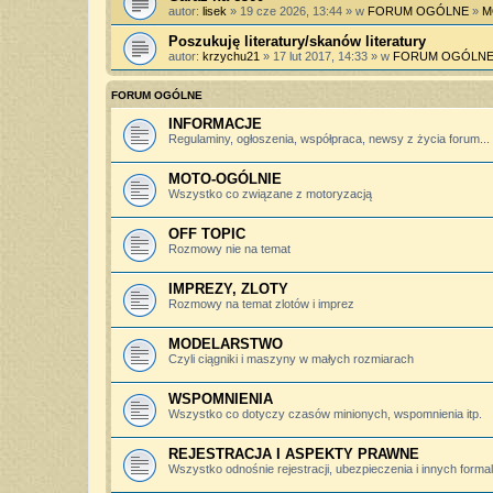
autor:
lisek
» 19 cze 2026, 13:44 » w
FORUM OGÓLNE
»
M
Poszukuję literatury/skanów literatury
autor:
krzychu21
» 17 lut 2017, 14:33 » w
FORUM OGÓLN
FORUM OGÓLNE
INFORMACJE
Regulaminy, ogłoszenia, współpraca, newsy z życia forum...
MOTO-OGÓLNIE
Wszystko co związane z motoryzacją
OFF TOPIC
Rozmowy nie na temat
IMPREZY, ZLOTY
Rozmowy na temat zlotów i imprez
MODELARSTWO
Czyli ciągniki i maszyny w małych rozmiarach
WSPOMNIENIA
Wszystko co dotyczy czasów minionych, wspomnienia itp.
REJESTRACJA I ASPEKTY PRAWNE
Wszystko odnośnie rejestracji, ubezpieczenia i innych forma