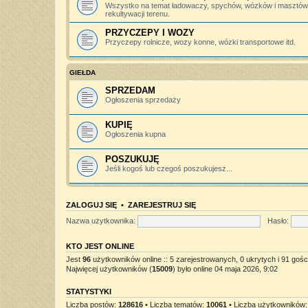
Wszystko na temat ładowaczy, spychów, wózków i masztów 
rekultywacji terenu.
PRZYCZEPY I WOZY
Przyczepy rolnicze, wozy konne, wózki transportowe itd.
GIEŁDA
SPRZEDAM
Ogłoszenia sprzedaży
KUPIĘ
Ogłoszenia kupna
POSZUKUJĘ
Jeśli kogoś lub czegoś poszukujesz...
ZALOGUJ SIĘ
•
ZAREJESTRUJ SIĘ
Nazwa użytkownika:
Hasło:
KTO JEST ONLINE
Jest
96
użytkowników online :: 5 zarejestrowanych, 0 ukrytych i 91 gośc
Najwięcej użytkowników (
15009
) było online 04 maja 2026, 9:02
STATYSTYKI
Liczba postów:
128616
• Liczba tematów:
10061
• Liczba użytkowników