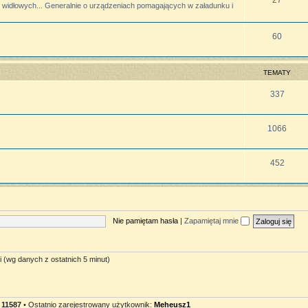
widłowych... Generalnie o urządzeniach pomagających w załadunku i
60
TEMATY
337
1066
452
Nie pamiętam hasła
|
Zapamiętaj mnie
i (wg danych z ostatnich 5 minut)
:
11587
• Ostatnio zarejestrowany użytkownik:
Meheusz1