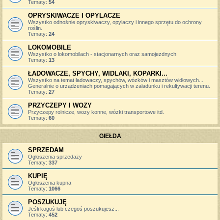
Tematy:
54
OPRYSKIWACZE I OPYLACZE
Wszystko odnośnie opryskiwaczy, opylaczy i innego sprzętu do ochrony
roślin.
Tematy:
24
LOKOMOBILE
Wszystko o lokomobilach - stacjonarnych oraz samojezdnych
Tematy:
13
ŁADOWACZE, SPYCHY, WIDLAKI, KOPARKI...
Wszystko na temat ładowaczy, spychów, wózków i masztów widłowych...
Generalnie o urządzeniach pomagających w załadunku i rekultywacji terenu.
Tematy:
27
PRZYCZEPY I WOZY
Przyczepy rolnicze, wozy konne, wózki transportowe itd.
Tematy:
60
GIEŁDA
SPRZEDAM
Ogłoszenia sprzedaży
Tematy:
337
KUPIĘ
Ogłoszenia kupna
Tematy:
1066
POSZUKUJĘ
Jeśli kogoś lub czegoś poszukujesz...
Tematy:
452