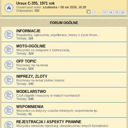
Ursus C-355, 1971 rok
Ostatni post autor:
szubinska
«
06 sie 2026, 16:28
Odpowiedzi:
392
1
17
18
19
20
…
FORUM OGÓLNE
INFORMACJE
Regulaminy, ogłoszenia, współpraca, newsy z życia forum...
Tematy:
116
MOTO-OGÓLNIE
Wszystko co związane z motoryzacją
Tematy:
324
OFF TOPIC
Rozmowy nie na temat
Tematy:
524
IMPREZY, ZLOTY
Rozmowy na temat zlotów i imprez
Tematy:
140
MODELARSTWO
Czyli ciągniki i maszyny w małych rozmiarach
Tematy:
248
WSPOMNIENIA
Wszystko co dotyczy czasów minionych, wspomnienia itp.
Tematy:
41
REJESTRACJA I ASPEKTY PRAWNE
Wszystko odnośnie rejestracji, ubezpieczenia i innych formalności