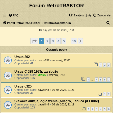
Forum RetroTRAKTOR
FAQ
Zarejestruj się
Zaloguj się
S
Portal RetroTRAKTOR.pl
retrotraktor.pl/forum
z
Dzisiaj jest 08 sie 2026, 5:58
u
Strona
1
z
10
1
2
3
4
5
10
Następna
k
…
a
Ostatnie posty
j
Ursus 202
Ostatni post autor:
ursus152
«
wczoraj, 22:06
Odpowiedzi:
41
1
2
3
Ursus C-328 1963r. za zboże
Ostatni post autor:
Ursus
«
wczoraj, 6:48
Odpowiedzi:
136
1
4
5
6
7
…
Ursus c325
Ostatni post autor:
pawelll48
«
06 sie 2026, 21:21
Odpowiedzi:
33
1
2
Ciekawe aukcje, ogłoszenia (Allegro, Tablica.pl i inne)
Ostatni post autor:
pawelll48
«
06 sie 2026, 21:11
Odpowiedzi:
103
1
2
3
4
5
6