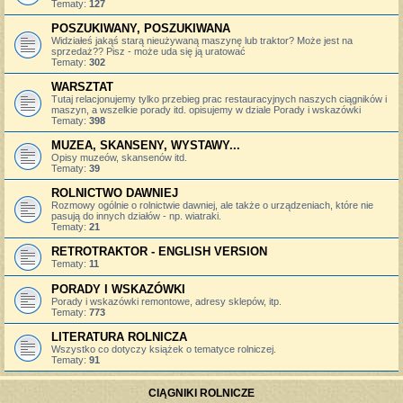
Tematy:
127
POSZUKIWANY, POSZUKIWANA
Widziałeś jakąś starą nieużywaną maszynę lub traktor? Może jest na
sprzedaż?? Pisz - może uda się ją uratować
Tematy:
302
WARSZTAT
Tutaj relacjonujemy tylko przebieg prac restauracyjnych naszych ciągników i
maszyn, a wszelkie porady itd. opisujemy w dziale Porady i wskazówki
Tematy:
398
MUZEA, SKANSENY, WYSTAWY...
Opisy muzeów, skansenów itd.
Tematy:
39
ROLNICTWO DAWNIEJ
Rozmowy ogólnie o rolnictwie dawniej, ale także o urządzeniach, które nie
pasują do innych działów - np. wiatraki.
Tematy:
21
RETROTRAKTOR - ENGLISH VERSION
Tematy:
11
PORADY I WSKAZÓWKI
Porady i wskazówki remontowe, adresy sklepów, itp.
Tematy:
773
LITERATURA ROLNICZA
Wszystko co dotyczy książek o tematyce rolniczej.
Tematy:
91
CIĄGNIKI ROLNICZE