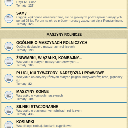
Czyli RS i inne
Tematy:
127
SAMy
Ciągniki wykonane własnoręcznie, ale na głównych podzespołach mających
ponad 25 lat. Forum na okres próbny - proszę zapoznać się z Regulaminem.
Tematy:
326
MASZYNY ROLNICZE
OGÓLNIE O MASZYNACH ROLNICZYCH
Ogólne dyskusje o maszynach rolniczych
Tematy:
198
ŻNIWIARKI, WIĄZAŁKI, KOMBAJNY...
Wszystko o starych maszynach żniwnych ...
Tematy:
105
PŁUGI, KULTYWATORY, NARZĘDZIA UPRAWOWE
Wszystko co dotyczy różnych starych pługów, kultywatorów, bron, głęboszy
itd.
Tematy:
82
MASZYNY KONNE
Wszystko o konnych maszynach
Tematy:
104
SILNIKI STACJONARNE
Wszystko o stacjonarnych silnikach rolniczych
Tematy:
435
KOSIARKI
Wszelkiego rodzaju kosiarki ciągnikowe