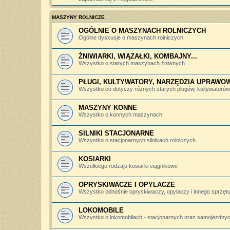
MASZYNY ROLNICZE
OGÓLNIE O MASZYNACH ROLNICZYCH
Ogólne dyskusje o maszynach rolniczych
ŻNIWIARKI, WIĄZAŁKI, KOMBAJNY...
Wszystko o starych maszynach żniwnych ...
PŁUGI, KULTYWATORY, NARZĘDZIA UPRAWO
Wszystko co dotyczy różnych starych pługów, kultywatorów, 
MASZYNY KONNE
Wszystko o konnych maszynach
SILNIKI STACJONARNE
Wszystko o stacjonarnych silnikach rolniczych
KOSIARKI
Wszelkiego rodzaju kosiarki ciągnikowe
OPRYSKIWACZE I OPYLACZE
Wszystko odnośnie opryskiwaczy, opylaczy i innego sprzętu 
LOKOMOBILE
Wszystko o lokomobilach - stacjonarnych oraz samojezdny