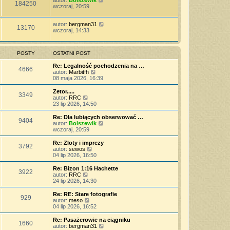
autor:
Bolszewik
184250
wczoraj, 20:59
autor:
bergman31
13170
wczoraj, 14:33
POSTY
OSTATNI POST
Re: Legalność pochodzenia na …
4666
W
autor:
Marbitfh
y
08 maja 2026, 16:39
ś
w
Zetor.....
3349
i
W
autor:
RRC
e
y
23 lip 2026, 14:50
t
ś
l
w
Re: Dla lubiących obserwować …
9404
n
i
W
autor:
Bolszewik
a
e
y
wczoraj, 20:59
j
t
ś
n
l
w
Re: Zloty i imprezy
o
3792
n
i
W
autor:
sewos
w
a
e
y
04 lip 2026, 16:50
s
j
t
ś
z
n
l
w
Re: Bizon 1:16 Hachette
y
o
3922
n
i
W
autor:
RRC
p
w
a
e
y
24 lip 2026, 14:30
o
s
j
t
ś
s
z
n
l
w
Re: RE: Stare fotografie
t
y
o
929
n
i
W
autor:
meso
p
w
a
e
y
04 lip 2026, 16:52
o
s
j
t
ś
s
z
n
l
w
Re: Pasażerowie na ciągniku
t
y
o
1660
n
i
W
autor:
bergman31
p
w
a