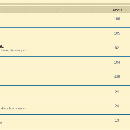
TEMATY
198
105
WE
82
bron, głęboszy itd.
104
435
54
24
do ochrony roślin.
13
ch