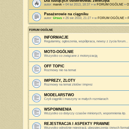
Dla lubiących obserwować zwierzęta
autor:
marek
» 04 lut 2013, 18:37 » w
FORUM OGÓLNE
»
O
Pasażerowie na ciągniku
autor:
Ursus
» 26 sie 2010, 21:27 » w
FORUM OGÓLNE
»
FORUM OGÓLNE
INFORMACJE
Regulaminy, ogłoszenia, współpraca, newsy z życia forum...
MOTO-OGÓLNIE
Wszystko co związane z motoryzacją
OFF TOPIC
Rozmowy nie na temat
IMPREZY, ZLOTY
Rozmowy na temat zlotów i imprez
MODELARSTWO
Czyli ciągniki i maszyny w małych rozmiarach
WSPOMNIENIA
Wszystko co dotyczy czasów minionych, wspomnienia itp.
REJESTRACJA I ASPEKTY PRAWNE
Wszystko odnośnie rejestracji, ubezpieczenia i innych forma