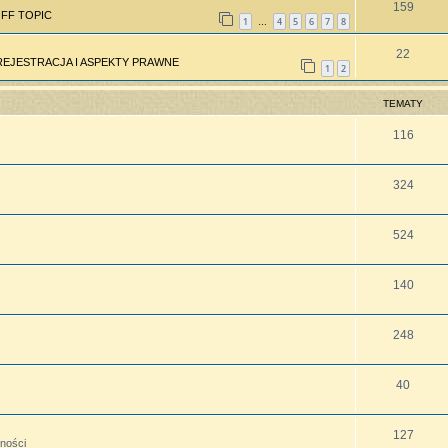
159
FF TOPIC
1
4
5
6
7
8
…
22
REJESTRACJA I ASPEKTY PRAWNE
1
2
TEMATY
116
324
524
140
248
40
127
lności