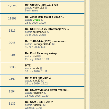
w
a
ś
o
s
j
w
Re: Ursus C-355, 1971 rok
s
17526
z
n
i
W
autor:
Hubix132
t
y
o
e
y
5 min temu
p
w
t
ś
o
s
l
w
Re: Zetor 3011 Major z 1962 r…
s
11898
z
n
i
W
autor:
Ursus
t
y
a
e
y
23 lip 2026, 14:00
p
j
t
ś
o
n
l
w
Re: RE: ROLA 25 informacje???…
s
o
1816
n
i
W
autor:
bergman31
t
w
a
e
y
10 lip 2026, 20:18
s
j
t
ś
z
n
l
w
Re: T-4K-14-A (1973) – wczesn…
y
o
2045
n
i
W
autor:
Fredrigez#9146
p
w
a
e
y
15 cze 2026, 6:46
o
s
j
t
ś
s
z
n
l
w
Re: Ford 2N nowy zakup
t
y
o
349
n
i
W
autor:
Niall
p
w
a
e
y
25 maja 2026, 10:09
o
s
j
t
ś
s
z
n
l
w
MTZ
t
y
o
6838
n
i
W
autor:
tonda
p
w
a
e
y
18 cze 2026, 11:11
o
s
j
t
ś
s
z
n
l
w
Re: c-308 lub Dzik-2
t
y
o
7437
n
i
W
autor:
lxxx20
p
w
a
e
y
16 cze 2026, 15:02
o
s
j
t
ś
s
z
n
l
w
Re: RS09 wymiana płynu hydrau…
t
y
o
1594
n
i
W
autor:
Andrej87
p
w
a
e
y
13 kwie 2026, 11:20
o
s
j
t
ś
s
z
n
l
w
Re: SAM = 330 + ZIŁ ?
t
y
o
3135
n
i
W
autor:
Adam03
p
w
a
e
y
wczoraj, 21:08
o
s