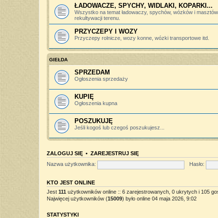
ŁADOWACZE, SPYCHY, WIDLAKI, KOPARKI...
Wszystko na temat ładowaczy, spychów, wózków i masztów 
rekultywacji terenu.
PRZYCZEPY I WOZY
Przyczepy rolnicze, wozy konne, wózki transportowe itd.
GIEŁDA
SPRZEDAM
Ogłoszenia sprzedaży
KUPIĘ
Ogłoszenia kupna
POSZUKUJĘ
Jeśli kogoś lub czegoś poszukujesz...
ZALOGUJ SIĘ
•
ZAREJESTRUJ SIĘ
Nazwa użytkownika:
Hasło:
KTO JEST ONLINE
Jest
111
użytkowników online :: 6 zarejestrowanych, 0 ukrytych i 105 go
Najwięcej użytkowników (
15009
) było online 04 maja 2026, 9:02
STATYSTYKI