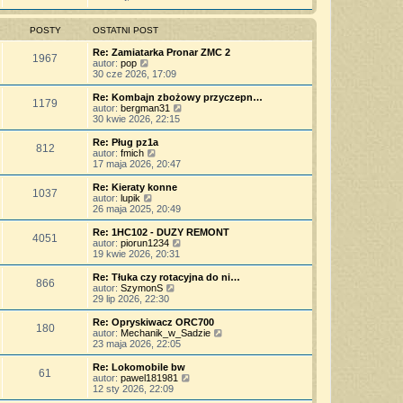
j
t
ś
s
z
n
l
w
t
y
o
n
i
POSTY
OSTATNI POST
p
w
a
e
o
s
j
t
Re: Zamiatarka Pronar ZMC 2
s
z
1967
n
l
W
autor:
pop
t
y
o
n
y
30 cze 2026, 17:09
p
w
a
ś
o
s
j
w
Re: Kombajn zbożowy przyczepn…
s
z
1179
n
i
W
autor:
bergman31
t
y
o
e
y
30 kwie 2026, 22:15
p
w
t
ś
o
s
l
w
Re: Pług pz1a
s
z
812
n
i
W
autor:
fmich
t
y
a
e
y
17 maja 2026, 20:47
p
j
t
ś
o
n
l
w
Re: Kieraty konne
s
o
1037
n
i
W
autor:
lupik
t
w
a
e
y
26 maja 2025, 20:49
s
j
t
ś
z
n
l
w
Re: 1HC102 - DUZY REMONT
y
o
4051
n
i
W
autor:
piorun1234
p
w
a
e
y
19 kwie 2026, 20:31
o
s
j
t
ś
s
z
n
l
w
Re: Tłuka czy rotacyjna do ni…
t
y
o
866
n
i
W
autor:
SzymonS
p
w
a
e
y
29 lip 2026, 22:30
o
s
j
t
ś
s
z
n
l
w
Re: Opryskiwacz ORC700
t
y
o
180
n
i
W
autor:
Mechanik_w_Sadzie
p
w
a
e
y
23 maja 2026, 22:05
o
s
j
t
ś
s
z
n
l
w
Re: Lokomobile bw
t
y
o
61
n
i
W
autor:
pawel181981
p
w
a
e
y
12 sty 2026, 22:09
o
s
j
t
ś
s