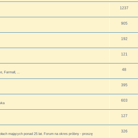
1237
905
192
121
48
 Farmall, ...
395
603
wka
127
326
ołach mających ponad 25 lat. Forum na okres próbny - proszę