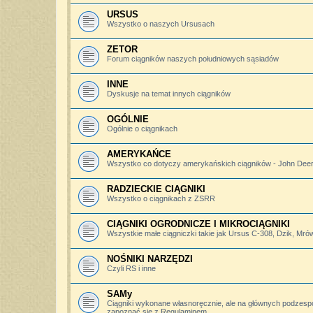
URSUS
Wszystko o naszych Ursusach
ZETOR
Forum ciągników naszych południowych sąsiadów
INNE
Dyskusje na temat innych ciągników
OGÓLNIE
Ogólnie o ciągnikach
AMERYKAŃCE
Wszystko co dotyczy amerykańskich ciągników - John Deere,
RADZIECKIE CIĄGNIKI
Wszystko o ciągnikach z ZSRR
CIĄGNIKI OGRODNICZE I MIKROCIĄGNIKI
Wszystkie małe ciągniczki takie jak Ursus C-308, Dzik, Mró
NOŚNIKI NARZĘDZI
Czyli RS i inne
SAMy
Ciągniki wykonane własnoręcznie, ale na głównych podzesp
zapoznać się z Regulaminem.