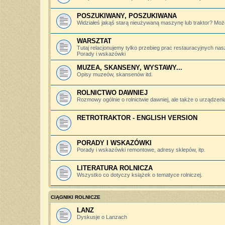
POSZUKIWANY, POSZUKIWANA
Widziałeś jakąś starą nieużywaną maszynę lub traktor? Może
WARSZTAT
Tutaj relacjonujemy tylko przebieg prac restauracyjnych nas
Porady i wskazówki
MUZEA, SKANSENY, WYSTAWY...
Opisy muzeów, skansenów itd.
ROLNICTWO DAWNIEJ
Rozmowy ogólnie o rolnictwie dawniej, ale także o urządzeniac
RETROTRAKTOR - ENGLISH VERSION
PORADY I WSKAZÓWKI
Porady i wskazówki remontowe, adresy sklepów, itp.
LITERATURA ROLNICZA
Wszystko co dotyczy książek o tematyce rolniczej.
CIĄGNIKI ROLNICZE
LANZ
Dyskusje o Lanzach