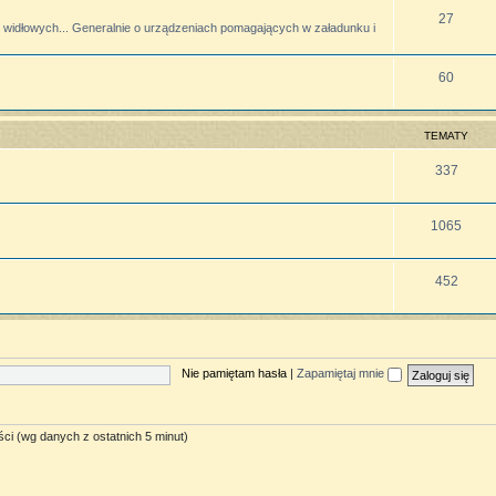
27
widłowych... Generalnie o urządzeniach pomagających w załadunku i
60
TEMATY
337
1065
452
Nie pamiętam hasła
|
Zapamiętaj mnie
ści (wg danych z ostatnich 5 minut)