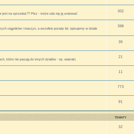
302
 jest na sprzedaż?? Pisz - może uda się ją uratować
398
zych ciągników i maszyn, a wszelkie porady itd. opisujemy w dziale
39
21
h, które nie pasują do innych działów - np. wiatraki.
11
773
91
TEMATY
32