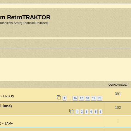
um RetroTRAKTOR
łośników Starej Techniki Rolniczej
ODPOWIEDZI
391
»
URSUS
1
16
17
18
19
20
…
i inne)
102
1
2
3
4
5
6
1
E
»
SAMy