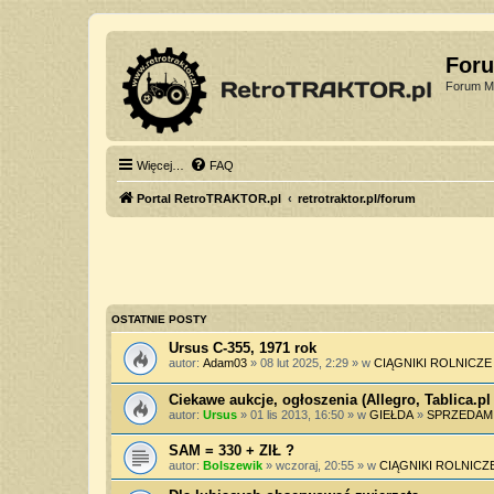
For
Forum Mi
Więcej…
FAQ
Portal RetroTRAKTOR.pl
retrotraktor.pl/forum
OSTATNIE POSTY
Ursus C-355, 1971 rok
autor:
Adam03
» 08 lut 2025, 2:29 » w
CIĄGNIKI ROLNICZE
Ciekawe aukcje, ogłoszenia (Allegro, Tablica.pl 
autor:
Ursus
» 01 lis 2013, 16:50 » w
GIEŁDA
»
SPRZEDAM
SAM = 330 + ZIŁ ?
autor:
Bolszewik
» wczoraj, 20:55 » w
CIĄGNIKI ROLNICZ