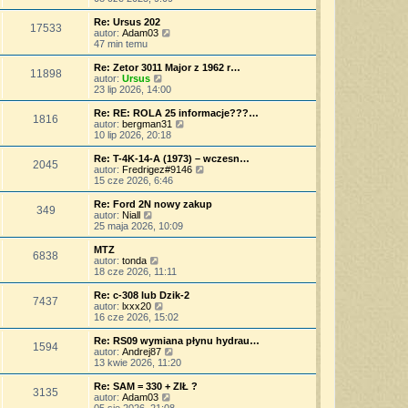
p
w
a
ś
o
s
j
w
Re: Ursus 202
s
17533
z
n
i
W
autor:
Adam03
t
y
o
e
y
47 min temu
p
w
t
ś
o
s
l
w
Re: Zetor 3011 Major z 1962 r…
s
11898
z
n
i
W
autor:
Ursus
t
y
a
e
y
23 lip 2026, 14:00
p
j
t
ś
o
n
l
w
Re: RE: ROLA 25 informacje???…
s
o
1816
n
i
W
autor:
bergman31
t
w
a
e
y
10 lip 2026, 20:18
s
j
t
ś
z
n
l
w
Re: T-4K-14-A (1973) – wczesn…
y
o
2045
n
i
W
autor:
Fredrigez#9146
p
w
a
e
y
15 cze 2026, 6:46
o
s
j
t
ś
s
z
n
l
w
Re: Ford 2N nowy zakup
t
y
o
349
n
i
W
autor:
Niall
p
w
a
e
y
25 maja 2026, 10:09
o
s
j
t
ś
s
z
n
l
w
MTZ
t
y
o
6838
n
i
W
autor:
tonda
p
w
a
e
y
18 cze 2026, 11:11
o
s
j
t
ś
s
z
n
l
w
Re: c-308 lub Dzik-2
t
y
o
7437
n
i
W
autor:
lxxx20
p
w
a
e
y
16 cze 2026, 15:02
o
s
j
t
ś
s
z
n
l
w
Re: RS09 wymiana płynu hydrau…
t
y
o
1594
n
i
W
autor:
Andrej87
p
w
a
e
y
13 kwie 2026, 11:20
o
s
j
t
ś
s
z
n
l
w
Re: SAM = 330 + ZIŁ ?
t
y
o
3135
n
i
W
autor:
Adam03
p
w
a
e
y