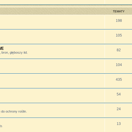
TEMATY
198
105
WE
82
bron, głęboszy itd.
104
435
54
24
do ochrony roślin.
13
ch