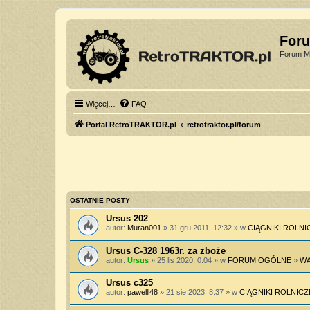
For
Forum Mi
Więcej…
FAQ
Portal RetroTRAKTOR.pl
retrotraktor.pl/forum
OSTATNIE POSTY
Ursus 202
autor:
Muran001
» 31 gru 2011, 12:32 » w
CIĄGNIKI ROLNI
Ursus C-328 1963r. za zboże
autor:
Ursus
» 25 lis 2020, 0:04 » w
FORUM OGÓLNE
»
WA
Ursus c325
autor:
pawelll48
» 21 sie 2023, 8:37 » w
CIĄGNIKI ROLNICZ