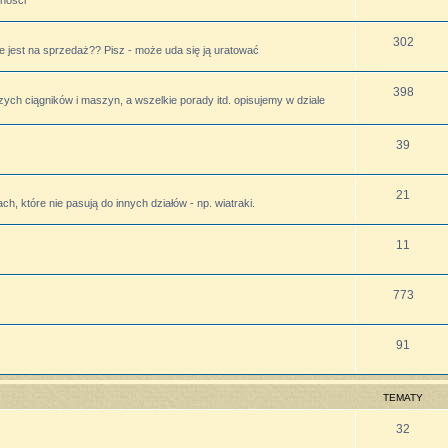
lności
302
 jest na sprzedaż?? Pisz - może uda się ją uratować
398
zych ciągników i maszyn, a wszelkie porady itd. opisujemy w dziale
39
21
h, które nie pasują do innych działów - np. wiatraki.
11
773
91
TEMATY
32