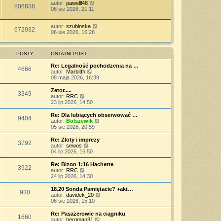
autor:
pawelll48
806838
06 sie 2026, 21:11
autor:
szubinska
672032
06 sie 2026, 16:28
POSTY
OSTATNI POST
Re: Legalność pochodzenia na …
4666
W
autor:
Marbitfh
y
08 maja 2026, 16:39
ś
w
Zetor.....
3349
i
W
autor:
RRC
e
y
23 lip 2026, 14:50
t
ś
l
w
Re: Dla lubiących obserwować …
9404
n
i
W
autor:
Bolszewik
a
e
y
05 sie 2026, 20:59
j
t
ś
n
l
w
Re: Zloty i imprezy
o
3792
n
i
W
autor:
sewos
w
a
e
y
04 lip 2026, 16:50
s
j
t
ś
z
n
l
w
Re: Bizon 1:16 Hachette
y
o
3922
n
i
W
autor:
RRC
p
w
a
e
y
24 lip 2026, 14:30
o
s
j
t
ś
s
z
n
l
w
18.20 Sonda Pamiętacie? +akt…
t
y
o
930
n
i
W
autor:
davidek_20
p
w
a
e
y
06 sie 2026, 15:10
o
s
j
t
ś
s
z
n
l
w
Re: Pasażerowie na ciągniku
t
y
o
1660
n
i
W
autor:
bergman31