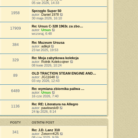
p
w
a
e
y
05 sie 2026, 14:33
o
s
j
t
ś
s
z
n
l
w
Sprzęgło Super 50
t
y
o
1958
n
i
W
autor:
Daniel 1978
p
w
a
e
y
30 maja 2026, 16:10
o
s
j
t
ś
s
z
n
l
w
Re: Ursus C-328 1963r. za zbo…
t
y
o
17909
n
i
W
autor:
Ursus
p
w
a
e
y
wczoraj, 6:48
o
s
j
t
ś
s
z
n
l
w
t
Re: Muzeum Ursusa
y
o
n
384
i
W
autor:
adikpl
p
w
a
e
y
23 lut 2025, 19:53
o
s
j
t
ś
s
z
n
l
w
t
Re: Moja zabytkowa kolekcja
y
o
n
329
i
W
autor:
Rolnik Kolekcojner
p
w
a
e
y
08 kwie 2026, 10:24
o
s
j
t
ś
s
z
n
l
w
t
OLD TRACTION STEAM ENGINE AND…
y
o
89
n
i
W
autor:
JG11648
p
w
a
e
y
03 sty 2026, 12:43
o
s
j
t
ś
s
z
n
l
w
t
Re: wymiana zbiornika paliwa …
y
o
6489
n
i
W
autor:
Ursus
p
w
a
e
y
16 cze 2026, 7:40
o
s
j
t
ś
s
z
n
l
w
t
Re: RE: Literatura na Allegro
y
o
1136
n
i
W
autor:
pawlowski9
p
w
a
e
y
24 lip 2026, 8:14
o
s
j
t
ś
s
z
n
l
w
t
y
o
n
i
POSTY
OSTATNI POST
p
w
a
e
o
s
j
t
Re: J.D. Lanz 310
s
341
z
n
l
W
autor:
ZetorrrrK25
t
y
o
n
y
08 cze 2025, 9:09