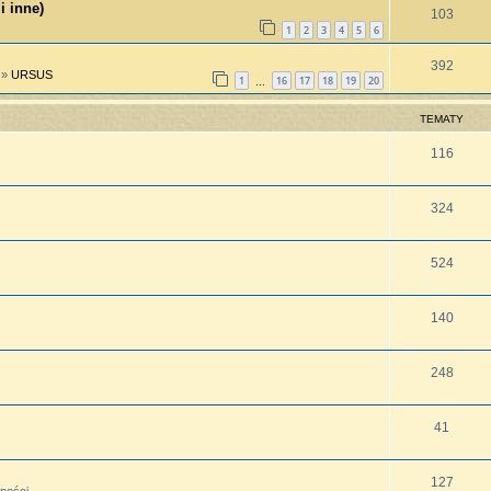
i inne)
103
1
2
3
4
5
6
392
»
URSUS
1
16
17
18
19
20
…
TEMATY
116
324
524
140
248
41
127