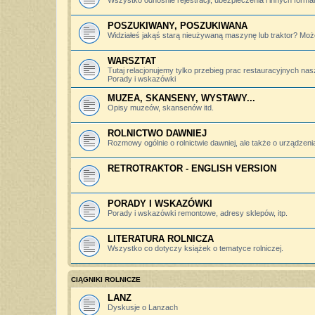
Wszystko odnośnie rejestracji, ubezpieczenia i innych forma
POSZUKIWANY, POSZUKIWANA
Widziałeś jakąś starą nieużywaną maszynę lub traktor? Może
WARSZTAT
Tutaj relacjonujemy tylko przebieg prac restauracyjnych nas
Porady i wskazówki
MUZEA, SKANSENY, WYSTAWY...
Opisy muzeów, skansenów itd.
ROLNICTWO DAWNIEJ
Rozmowy ogólnie o rolnictwie dawniej, ale także o urządzeniac
RETROTRAKTOR - ENGLISH VERSION
PORADY I WSKAZÓWKI
Porady i wskazówki remontowe, adresy sklepów, itp.
LITERATURA ROLNICZA
Wszystko co dotyczy książek o tematyce rolniczej.
CIĄGNIKI ROLNICZE
LANZ
Dyskusje o Lanzach