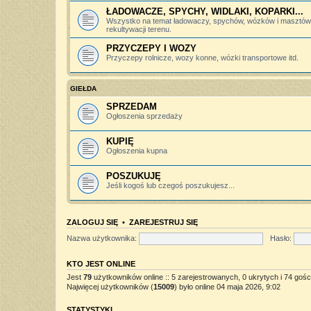
ŁADOWACZE, SPYCHY, WIDLAKI, KOPARKI...
Wszystko na temat ładowaczy, spychów, wózków i masztów 
rekultywacji terenu.
PRZYCZEPY I WOZY
Przyczepy rolnicze, wozy konne, wózki transportowe itd.
GIEŁDA
SPRZEDAM
Ogłoszenia sprzedaży
KUPIĘ
Ogłoszenia kupna
POSZUKUJĘ
Jeśli kogoś lub czegoś poszukujesz...
ZALOGUJ SIĘ
•
ZAREJESTRUJ SIĘ
Nazwa użytkownika:
Hasło:
KTO JEST ONLINE
Jest
79
użytkowników online :: 5 zarejestrowanych, 0 ukrytych i 74 gośc
Najwięcej użytkowników (
15009
) było online 04 maja 2026, 9:02
STATYSTYKI