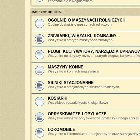
zapoznać się z Regulaminem.
MASZYNY ROLNICZE
OGÓLNIE O MASZYNACH ROLNICZYCH
Ogólne dyskusje o maszynach rolniczych
ŻNIWIARKI, WIĄZAŁKI, KOMBAJNY...
Wszystko o starych maszynach żniwnych ...
PŁUGI, KULTYWATORY, NARZĘDZIA UPRAWO
Wszystko co dotyczy różnych starych pługów, kultywatorów, 
MASZYNY KONNE
Wszystko o konnych maszynach
SILNIKI STACJONARNE
Wszystko o stacjonarnych silnikach rolniczych
KOSIARKI
Wszelkiego rodzaju kosiarki ciągnikowe
OPRYSKIWACZE I OPYLACZE
Wszystko odnośnie opryskiwaczy, opylaczy i innego sprzętu 
LOKOMOBILE
Wszystko o lokomobilach - stacjonarnych oraz samojezdny