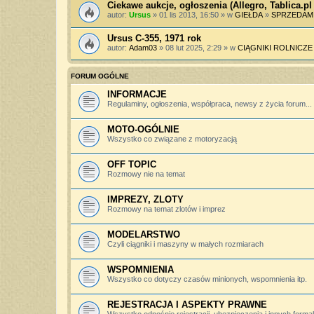
Ciekawe aukcje, ogłoszenia (Allegro, Tablica.pl 
autor:
Ursus
» 01 lis 2013, 16:50 » w
GIEŁDA
»
SPRZEDAM
Ursus C-355, 1971 rok
autor:
Adam03
» 08 lut 2025, 2:29 » w
CIĄGNIKI ROLNICZE
FORUM OGÓLNE
INFORMACJE
Regulaminy, ogłoszenia, współpraca, newsy z życia forum...
MOTO-OGÓLNIE
Wszystko co związane z motoryzacją
OFF TOPIC
Rozmowy nie na temat
IMPREZY, ZLOTY
Rozmowy na temat zlotów i imprez
MODELARSTWO
Czyli ciągniki i maszyny w małych rozmiarach
WSPOMNIENIA
Wszystko co dotyczy czasów minionych, wspomnienia itp.
REJESTRACJA I ASPEKTY PRAWNE