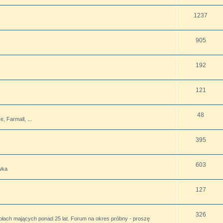
1237
905
192
121
48
 Farmall, ...
395
603
wka
127
326
ołach mających ponad 25 lat. Forum na okres próbny - proszę