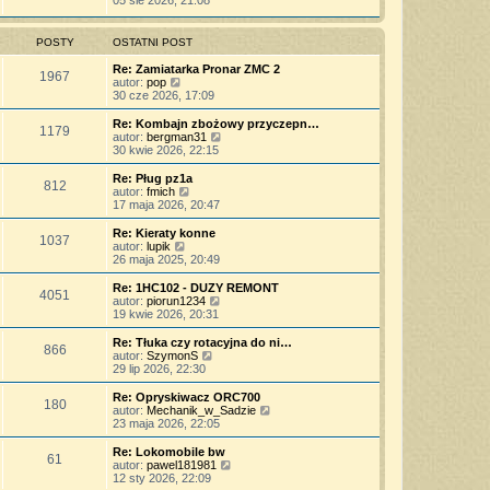
05 sie 2026, 21:08
o
s
j
t
ś
s
z
n
l
w
t
y
o
n
i
POSTY
OSTATNI POST
p
w
a
e
o
s
j
t
Re: Zamiatarka Pronar ZMC 2
s
z
1967
n
l
W
autor:
pop
t
y
o
n
y
30 cze 2026, 17:09
p
w
a
ś
o
s
j
w
Re: Kombajn zbożowy przyczepn…
s
z
1179
n
i
W
autor:
bergman31
t
y
o
e
y
30 kwie 2026, 22:15
p
w
t
ś
o
s
l
w
Re: Pług pz1a
s
z
812
n
i
W
autor:
fmich
t
y
a
e
y
17 maja 2026, 20:47
p
j
t
ś
o
n
l
w
Re: Kieraty konne
s
o
1037
n
i
W
autor:
lupik
t
w
a
e
y
26 maja 2025, 20:49
s
j
t
ś
z
n
l
w
Re: 1HC102 - DUZY REMONT
y
o
4051
n
i
W
autor:
piorun1234
p
w
a
e
y
19 kwie 2026, 20:31
o
s
j
t
ś
s
z
n
l
w
Re: Tłuka czy rotacyjna do ni…
t
y
o
866
n
i
W
autor:
SzymonS
p
w
a
e
y
29 lip 2026, 22:30
o
s
j
t
ś
s
z
n
l
w
Re: Opryskiwacz ORC700
t
y
o
180
n
i
W
autor:
Mechanik_w_Sadzie
p
w
a
e
y
23 maja 2026, 22:05
o
s
j
t
ś
s
z
n
l
w
Re: Lokomobile bw
t
y
o
61
n
i
W
autor:
pawel181981
p
w
a
e
y
12 sty 2026, 22:09
o
s
j
t