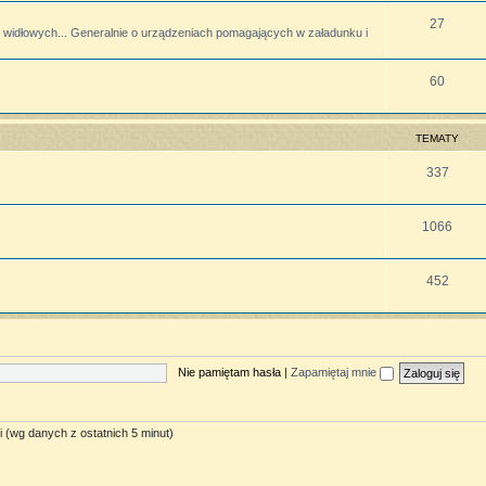
27
widłowych... Generalnie o urządzeniach pomagających w załadunku i
60
TEMATY
337
1066
452
Nie pamiętam hasła
|
Zapamiętaj mnie
i (wg danych z ostatnich 5 minut)