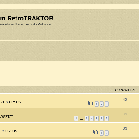
um RetroTRAKTOR
łośników Starej Techniki Rolniczej
ODPOWIEDZI
43
CZE
»
URSUS
1
2
3
136
RSZTAT
1
3
4
5
6
7
…
33
E
»
URSUS
1
2